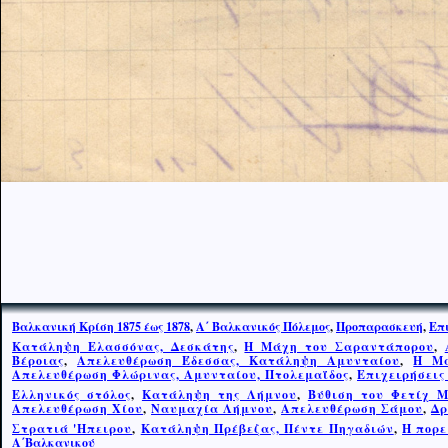
Βαλκανική Κρίση 1875 έως 1878
,
Α΄ Βαλκανικός Πόλεμος
,
Προπαρασκευή
,
Επ
Κατάληψη Ελασσόνας, Δεσκάτης
,
Η Μάχη του Σαραντάπορου
,
Βέροιας
,
Απελευθέρωση Έδεσσας, Κατάληψη Αμυνταίου
,
Η Μά
Απελευθέρωση Φλώρινας, Αμυνταίου, Πτολεμαΐδος
,
Επιχειρήσεις
Ελληνικός στόλος
,
Κατάληψη της Λήμνου
,
Βύθιση του Φετίχ 
Απελευθέρωση Χίου
,
Ναυμαχία Λήμνου
,
Απελευθέρωση Σάμου
,
Δρ
Στρατιά 'Ηπειρου
,
Κατάληψη Πρέβεζας, Πέντε Πηγαδιών
,
Η πορε
Α΄Βαλκανικού