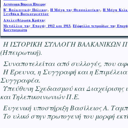
Αυτόνομη Βόρεια Ήπειρος
Β΄ Βαλκανικός Πόλεμος
,
Η Μάχη της Θεσσαλονίκης
,
Η Μ
ά
χη Κιλκ
Συνθήκη Βουκουρεστίου
Απελευθέρωση Κρήτης
Μετάλλια της Εποχής
1912 και 1913
,
Εξώφυλλα τετραδίων της Εποχής
Κουντουριώτη
Η ΙΣΤΟΡΙΚΗ ΣΥΛΛΟΓΗ ΒΑΛΚΑΝΙΚΩΝ ΠΟΛΕΜ
(Ηπειρωτική).
Συναποτελείται από συλλογές, που αφο
Η Έρευνα, η Συγγραφή και η Επιμέλεια
Συγγραφέα.
Υπεύθυνη Σχεδιασμού και Διαχείρισης 
και Τηλεπικοινωνιών Π.Ε.
Ευγενική υποστήριξη Βασίλειος Α. Ταμ
Το υλικό στην πρωτογενή του μορφή εκ