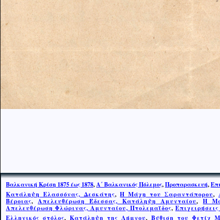
Βαλκανική Κρίση 1875 έως 1878
,
Α΄ Βαλκανικός Πόλεμος
,
Προπαρασκευή
,
Επ
Κατάληψη Ελασσόνας, Δεσκάτης
,
Η Μάχη του Σαραντάπορου
,
Βέροιας
,
Απελευθέρωση Έδεσσας, Κατάληψη Αμυνταίου
,
Η Μά
Απελευθέρωση Φλώρινας, Αμυνταίου, Πτολεμαΐδος
,
Επιχειρήσεις
Ελληνικός στόλος
,
Κατάληψη της Λήμνου
,
Βύθιση του Φετίχ 