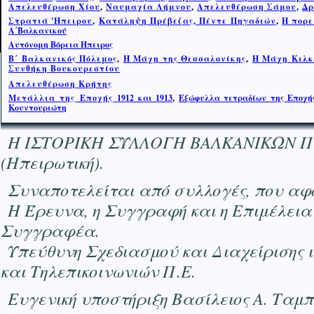
Απελευθέρωση Χίου
,
Ναυμαχία Λήμνου
,
Απελευθέρωση Σάμου
,
Δρ
Στρατιά 'Ηπειρου
,
Κατάληψη Πρέβεζας, Πέντε Πηγαδιών
,
Η πορε
Α΄Βαλκανικού
Αυτόνομη Βόρεια Ήπειρος
Β΄ Βαλκανικός Πόλεμος
,
Η Μάχη της Θεσσαλονίκης
,
Η Μ
ά
χη Κιλκ
Συνθήκη Βουκουρεστίου
Απελευθέρωση Κρήτης
Μετάλλια της Εποχής
1912 και 1913
,
Εξώφυλλα τετραδίων της Εποχής
Κουντουριώτη
Η ΙΣΤΟΡΙΚΗ ΣΥΛΛΟΓΗ ΒΑΛΚΑΝΙΚΩΝ ΠΟΛΕΜ
(Ηπειρωτική).
Συναποτελείται από συλλογές, που αφο
Η Έρευνα, η Συγγραφή και η Επιμέλεια
Συγγραφέα.
Υπεύθυνη Σχεδιασμού και Διαχείρισης 
και Τηλεπικοινωνιών Π.Ε.
Ευγενική υποστήριξη Βασίλειος Α. Ταμ