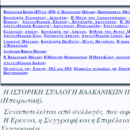
Βαλκανική Κρίση 1875 έως 1878
,
Α΄ Βαλκανικός Πόλεμος
,
Προπαρασκευ
,
Εθελ
Κατάληψη Ελασσόνας, Δεσκάτης
,
Η Μάχη του Σαραντάπορου
,
Βέροιας
,
Απελευθέρωση Έδεσσας, Κατάληψη Αμυνταίου
,
Η Μά
Απελευθέρωση Φλώρινας, Αμυνταίου, Πτολεμαΐδος
,
Επιχειρήσεις
Ελληνικός στόλος
,
Κατάληψη της Λήμνου
,
Βύθιση του Φετίχ 
Απελευθέρωση Χίου
,
Ναυμαχία Λήμνου
,
Απελευθέρωση Σάμου
,
Δρ
Στρατιά 'Ηπειρου
,
Κατάληψη Πρέβεζας, Πέντε Πηγαδιών
,
Η πορε
Α΄Βαλκανικού
Αυτόνομη Βόρεια Ήπειρος
Β΄ Βαλκανικός Πόλεμος
,
Η Μάχη της Θεσσαλονίκης
,
Η Μ
ά
χη Κιλκίς, Λαχανά
Απελευθέρωση Κρήτης
Μετάλλια της Εποχής
1912 και 1913
,
Εξώφυλλα τετραδίων της Εποχής
Κουντουριώτη
Η ΙΣΤΟΡΙΚΗ ΣΥΛΛΟΓΗ ΒΑΛΚΑΝΙΚΩΝ ΠΟΛΕΜ
(Ηπειρωτική).
Συναποτελείται από συλλογές, που αφο
Η Έρευνα, η Συγγραφή και η Επιμέλεια
Συγγραφέα.