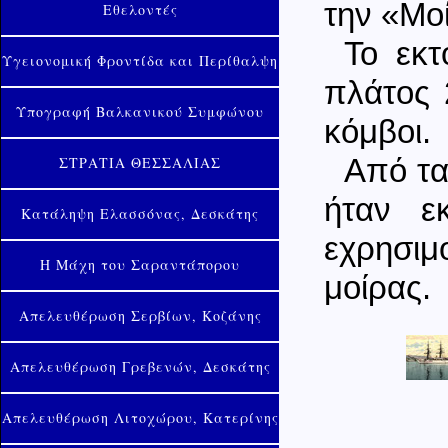
την «Μο
Εθελοντές
Το εκτ
Υγειονομική Φροντίδα και Περίθαλψη
πλάτος 
Υπογραφή Βαλκανικού Συμφώνου
κόμβοι.
ΣΤΡΑΤΙΑ ΘΕΣΣΑΛΙΑΣ
Από τα
ήταν εκ
Κατάληψη Ελασσόνας, Δεσκάτης
εχρησιμ
Η Μάχη του Σαραντάπορου
μοίρας.
Απελευθέρωση Σερβίων, Κοζάνης
Απελευθέρωση Γρεβενών, Δεσκάτης
Απελευθέρωση Λιτοχώρου, Κατερίνης