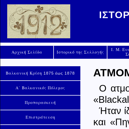
ΙΣΤΟ
Ι. Μ. Ε
Αρχική Σελίδα
Ιστορικό της Συλλογής
Σ
ΑΤΜΟ
Βαλκανική Κρίση
1875 έως 1878
Ο ατμ
Α΄ Βαλκανικός Πόλεμος
«Blackal
Προπαρασκευή
Ήταν ί
Επιστράτευση
και «Πη